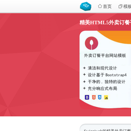
首页
模
精美HTML5外卖订餐平台