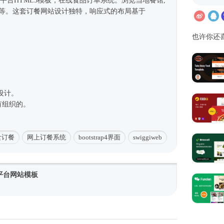
餐平台
HTML5模板
，在线食品订单系统。浏览当地餐馆,
券等。这套订餐网站设计独特，
响应式
的布局基于
也许你还
设计。
有组织的。
食订餐
网上订餐系统
bootstrap4界面
swiggiweb
平台网站模板