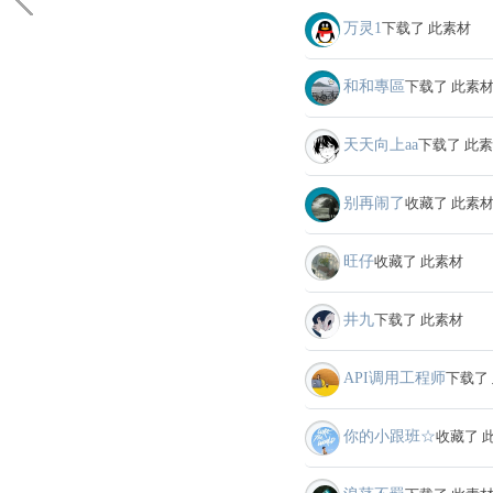
万灵1
下载了 此素材
和和專區
下载了 此素
天天向上aa
下载了 此
别再闹了
收藏了 此素
旺仔
收藏了 此素材
井九
下载了 此素材
API调用工程师
下载了
你的小跟班☆
收藏了 