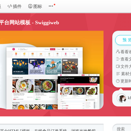
板
插件
图标
网站模板 - Swiggiweb
预 
看看
查看
文件大
素材
更新时
k